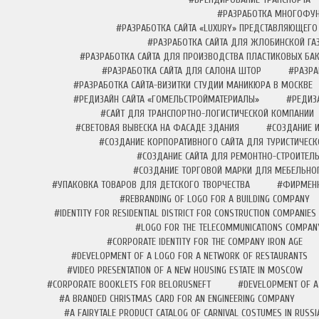
#РАЗРАБОТКА МНОГОФУН
#РАЗРАБОТКА САЙТА «LUXURY» ПРЕДСТАВЛЯЮЩЕГ
#РАЗРАБОТКА САЙТА ДЛЯ ЖЛОБИНСКОЙ ГАЗ
#РАЗРАБОТКА САЙТА ДЛЯ ПРОИЗВОДСТВА ПЛАСТИКОВЫХ БА
#РАЗРАБОТКА САЙТА ДЛЯ САЛОНА ШТОР
#РАЗРА
#РАЗРАБОТКА САЙТА-ВИЗИТКИ СТУДИИ МАНИКЮРА В МОСКВЕ
#РЕДИЗАЙН САЙТА «ГОМЕЛЬСТРОЙМАТЕРИАЛЫ»
#РЕДИЗ
#САЙТ ДЛЯ ТРАНСПОРТНО-ЛОГИСТИЧЕСКОЙ КОМПАНИИ
#СВЕТОВАЯ ВЫВЕСКА НА ФАСАДЕ ЗДАНИЯ
#СОЗДАНИЕ 
#СОЗДАНИЕ КОРПОРАТИВНОГО САЙТА ДЛЯ ТУРИСТИЧЕСК
#СОЗДАНИЕ САЙТА ДЛЯ РЕМОНТНО-СТРОИТЕЛ
#СОЗДАНИЕ ТОРГОВОЙ МАРКИ ДЛЯ МЕБЕЛЬНО
#УПАКОВКА ТОВАРОВ ДЛЯ ДЕТСКОГО ТВОРЧЕСТВА
#ФИРМЕНН
#REBRANDING OF LOGO FOR A BUILDING COMPANY
#IDENTITY FOR RESIDENTIAL DISTRICT FOR CONSTRUCTION COMPANIES
#LOGO FOR THE TELECOMMUNICATIONS COMPAN
#CORPORATE IDENTITY FOR THE COMPANY IRON AGE
#DEVELOPMENT OF A LOGO FOR A NETWORK OF RESTAURANTS
#VIDEO PRESENTATION OF A NEW HOUSING ESTATE IN MOSCOW
#CORPORATE BOOKLETS FOR BELORUSNEFT
#DEVELOPMENT OF A
#A BRANDED CHRISTMAS CARD FOR AN ENGINEERING COMPANY
#A FAIRYTALE PRODUCT CATALOG OF CARNIVAL COSTUMES IN RUSSI