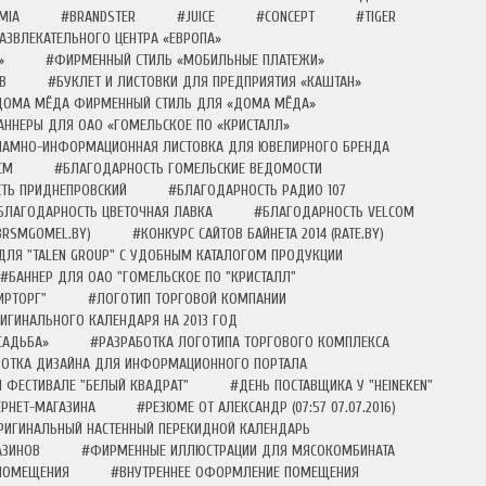
MIA
#BRANDSTER
#JUICE
#CONCEPT
#TIGER
АЗВЛЕКАТЕЛЬНОГО ЦЕНТРА «ЕВРОПА»
»
#ФИРМЕННЫЙ СТИЛЬ «МОБИЛЬНЫЕ ПЛАТЕЖИ»
В
#БУКЛЕТ И ЛИСТОВКИ ДЛЯ ПРЕДПРИЯТИЯ «КАШТАН»
 ДОМА МЁДА ФИРМЕННЫЙ СТИЛЬ ДЛЯ «ДОМА МЁДА»
АННЕРЫ ДЛЯ ОАО «ГОМЕЛЬСКОЕ ПО «КРИСТАЛЛ»
ЛАМНО-ИНФОРМАЦИОННАЯ ЛИСТОВКА ДЛЯ ЮВЕЛИРНОГО БРЕНДА
СМ
#БЛАГОДАРНОСТЬ ГОМЕЛЬСКИЕ ВЕДОМОСТИ
ТЬ ПРИДНЕПРОВСКИЙ
#БЛАГОДАРНОСТЬ РАДИО 107
БЛАГОДАРНОСТЬ ЦВЕТОЧНАЯ ЛАВКА
#БЛАГОДАРНОСТЬ VELCOM
KBRSMGOMEL.BY)
#КОНКУРС САЙТОВ БАЙНЕТА 2014 (RATE.BY)
ДЛЯ "TALEN GROUP" С УДОБНЫМ КАТАЛОГОМ ПРОДУКЦИИ
#БАННЕР ДЛЯ ОАО "ГОМЕЛЬСКОЕ ПО "КРИСТАЛЛ"
ИРТОРГ"
#ЛОГОТИП ТОРГОВОЙ КОМПАНИИ
РИГИНАЛЬНОГО КАЛЕНДАРЯ НА 2013 ГОД
САДЬБА»
#РАЗРАБОТКА ЛОГОТИПА ТОРГОВОГО КОМПЛЕКСА
БОТКА ДИЗАЙНА ДЛЯ ИНФОРМАЦИОННОГО ПОРТАЛА
 ФЕСТИВАЛЕ "БЕЛЫЙ КВАДРАТ"
#ДЕНЬ ПОСТАВЩИКА У "HEINEKEN"
РНЕТ-МАГАЗИНА
#РЕЗЮМЕ ОТ АЛЕКСАНДР (07:57 07.07.2016)
РИГИНАЛЬНЫЙ НАСТЕННЫЙ ПЕРЕКИДНОЙ КАЛЕНДАРЬ
АЗИНОВ
#ФИРМЕННЫЕ ИЛЛЮСТРАЦИИ ДЛЯ МЯСОКОМБИНАТА
ПОМЕЩЕНИЯ
#ВНУТРЕННЕЕ ОФОРМЛЕНИЕ ПОМЕЩЕНИЯ