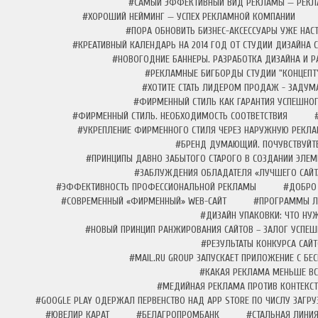
#САМЫЙ ЭФФЕКТИВНЫЙ ВИД РЕКЛАМЫ — РЕКЛА
#ХОРОШИЙ НЕЙМИНГ — УСПЕХ РЕКЛАМНОЙ КОМПАНИИ
#ПОРА ОБНОВИТЬ БИЗНЕС-АКСЕССУАРЫ УЖЕ НАС
#КРЕАТИВНЫЙ КАЛЕНДАРЬ НА 2014 ГОД ОТ СТУДИИ ДИЗАЙНА 
#НОВОГОДНИЕ БАННЕРЫ. РАЗРАБОТКА ДИЗАЙНА И Р
#РЕКЛАМНЫЕ БИГБОРДЫ СТУДИИ "КОНЦЕПТ
#ХОТИТЕ СТАТЬ ЛИДЕРОМ ПРОДАЖ - ЗАДУМ
#ФИРМЕННЫЙ СТИЛЬ КАК ГАРАНТИЯ УСПЕШНОГ
#ФИРМЕННЫЙ СТИЛЬ. НЕОБХОДИМОСТЬ СООТВЕТСТВИЯ
#УКРЕПЛЕНИЕ ФИРМЕННОГО СТИЛЯ ЧЕРЕЗ НАРУЖНУЮ РЕКЛ
#БРЕНД ДУМАЮЩИЙ. ПОЧУВСТВУЙТЕ
#ПРИНЦИПЫ ДАВНО ЗАБЫТОГО СТАРОГО В СОЗДАНИИ ЭЛЕ
#ЗАБЛУЖДЕНИЯ ОБЛАДАТЕЛЯ «ЛУЧШЕГО САЙТ
#ЭФФЕКТИВНОСТЬ ПРОФЕССИОНАЛЬНОЙ РЕКЛАМЫ
#ДОБРО 
#СОВРЕМЕННЫЙ «ФИРМЕННЫЙ» WEB-САЙТ
#ПРОГРАММЫ ЛО
#ДИЗАЙН УПАКОВКИ: ЧТО НУЖ
#НОВЫЙ ПРИНЦИП РАНЖИРОВАНИЯ САЙТОВ – ЗАЛОГ УСПЕ
#РЕЗУЛЬТАТЫ КОНКУРСА САЙТ
#MAIL.RU GROUP ЗАПУСКАЕТ ПРИЛОЖЕНИЕ С Б
#КАКАЯ РЕКЛАМА МЕНЬШЕ ВС
#МЕДИЙНАЯ РЕКЛАМА ПРОТИВ КОНТЕКСТН
#GOOGLE PLAY ОДЕРЖАЛ ПЕРВЕНСТВО НАД APP STORE ПО ЧИСЛУ ЗАГРУ
#ЮВЕЛИР КАРАТ
#БЕЛАГРОПРОМБАНК
#СТАЛЬНАЯ ЛИНИ