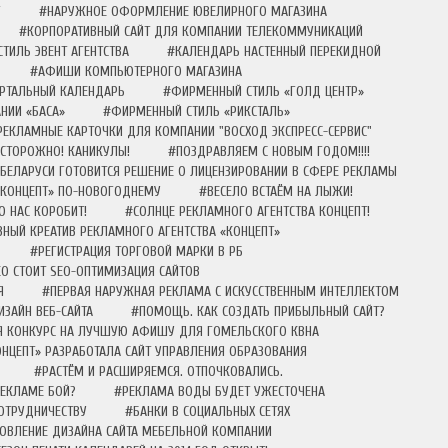
Г
#НАРУЖНОЕ ОФОРМЛЕНИЕ ЮВЕЛИРНОГО МАГАЗИНА
#КОРПОРАТИВНЫЙ САЙТ ДЛЯ КОМПАНИИ ТЕЛЕКОММУНИКАЦИЙ
ТИЛЬ ЭВЕНТ АГЕНТСТВА
#КАЛЕНДАРЬ НАСТЕННЫЙ ПЕРЕКИДНОЙ
#АФИШИ КОМПЬЮТЕРНОГО МАГАЗИНА
РТАЛЬНЫЙ КАЛЕНДАРЬ
#ФИРМЕННЫЙ СТИЛЬ «ГОЛД ЦЕНТР»
НИИ «БАСА»
#ФИРМЕННЫЙ СТИЛЬ «РИКСТАЛЬ»
РЕКЛАМНЫЕ КАРТОЧКИ ДЛЯ КОМПАНИИ "ВОСХОД ЭКСПРЕСС-СЕРВИС"
СТОРОЖНО! КАНИКУЛЫ!
#ПОЗДРАВЛЯЕМ С НОВЫМ ГОДОМ!!!!
 БЕЛАРУСИ ГОТОВИТСЯ РЕШЕНИЕ О ЛИЦЕНЗИРОВАНИИ В СФЕРЕ РЕКЛАМЫ
КОНЦЕПТ» ПО-НОВОГОДНЕМУ
#ВЕСЕЛО ВСТАЁМ НА ЛЫЖИ!
О НАС КОРОБИТ!
#СОЛНЦЕ РЕКЛАМНОГО АГЕНТСТВА КОНЦЕПТ!
НЫЙ КРЕАТИВ РЕКЛАМНОГО АГЕНТСТВА «КОНЦЕПТ»
#РЕГИСТРАЦИЯ ТОРГОВОЙ МАРКИ В РБ
О СТОИТ SEO-ОПТИМИЗАЦИЯ САЙТОВ
Я
#ПЕРВАЯ НАРУЖНАЯ РЕКЛАМА С ИСКУССТВЕННЫМ ИНТЕЛЛЕКТОМ
ИЗАЙН ВЕБ-САЙТА
#ПОМОЩЬ. КАК СОЗДАТЬ ПРИБЫЛЬНЫЙ САЙТ?
Я КОНКУРС НА ЛУЧШУЮ АФИШУ ДЛЯ ГОМЕЛЬСКОГО КВНА
ОНЦЕПТ» РАЗРАБОТАЛА САЙТ УПРАВЛЕНИЯ ОБРАЗОВАНИЯ
#РАСТЁМ И РАСШИРЯЕМСЯ. ОТПОЧКОВАЛИСЬ.
ЕКЛАМЕ БОЙ?
#РЕКЛАМА ВОДЫ БУДЕТ УЖЕСТОЧЕНА
ОТРУДНИЧЕСТВУ
#БАНКИ В СОЦИАЛЬНЫХ СЕТЯХ
ОВЛЕНИЕ ДИЗАЙНА САЙТА МЕБЕЛЬНОЙ КОМПАНИИ