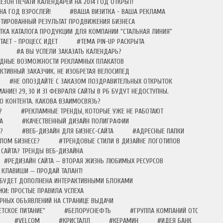
ЕЗОН ПЕЧАТИ КАЛЕНДАРЕЙ НА 2014 ГОД ОТКРЫТ!
НА ГОД ВЗРОСЛЕЙ!
#ВАША ВИЗИТКА - ВАША РЕКЛАМА
АНТИРОВАННЫЙ РЕЗУЛЬТАТ ПРОДВИЖЕНИЯ БИЗНЕСА
ТКА КАТАЛОГА ПРОДУКЦИИ ДЛЯ КОМПАНИИ "СТАЛЬНАЯ ЛИНИЯ"
АЕТ - ПРОЦЕСС ИДЕТ
#ТЕМА PIN-UP РАСКРЫТА
#А ВЫ УСПЕЛИ ЗАКАЗАТЬ КАЛЕНДАРЬ?
ДНЫЕ ВОЗМОЖНОСТИ РЕКЛАМНЫХ ПЛАКАТОВ
ТИВНЫЙ ЗАКАЗЧИК. НЕ ИЗОБРЕТАЯ ВЕЛОСИПЕД
#НЕ ОПОЗДАЙТЕ С ЗАКАЗОМ ПОЗДРАВИТЕЛЬНЫХ ОТКРЫТОК
АНИЕ! 29, 30 И 31 ФЕВРАЛЯ САЙТЫ В РБ БУДУТ НЕДОСТУПНЫ.
О КОНТЕНТА. КАКОВА ВЗАИМОСВЯЗЬ?
?
#РЕКЛАМНЫЕ ТРЕНДЫ, КОТОРЫЕ УЖЕ НЕ РАБОТАЮТ
А
#КАЧЕСТВЕННЫЙ ДИЗАЙН ПОЛИГРАФИИ
?
#ВЕБ-ДИЗАЙН ДЛЯ БИЗНЕС-САЙТА
#АДРЕСНЫЕ ПАПКИ
ЛОМ БИЗНЕСЕ?
#ТРЕНДОВЫЕ СТИЛИ В ДИЗАЙНЕ ЛОГОТИПОВ
 САЙТА? ТРЕНДЫ ВЕБ-ДИЗАЙНА
#РЕДИЗАЙН САЙТА — ВТОРАЯ ЖИЗНЬ ЛЮБИМЫХ РЕСУРСОВ
КЛАВИШИ — ПРОДАЙ ТАЛАНТ!
 БУДЕТ ДОПОЛНЕНА ИНТЕРАКТИВНЫМИ БЛОКАМИ
И: ПРОСТЫЕ ПРАВИЛА УСПЕХА
АРНЫХ ОБЪЯВЛЕНИЙ НА СТРАНИЦЕ ВЫДАЧИ
ЕТСКОЕ ПИТАНИЕ"
#БЕЛОРУСНЕФТЬ
#ГРУППА КОМПАНИЙ ОТС
#VELCOM
#КРИСТАЛЛ
#КЕРАМИН
#ИДЕЯ БАНК