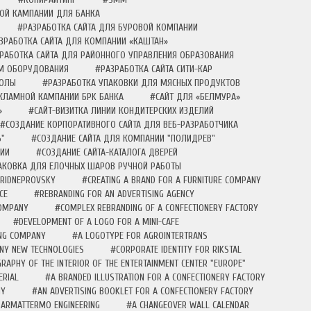
ОЙ КАМПАНИИ ДЛЯ БАНКА
#РАЗРАБОТКА САЙТА ДЛЯ БУРОВОЙ КОМПАНИИ
ЗРАБОТКА САЙТА ДЛЯ КОМПАНИИ «КАШТАН»
РАБОТКА САЙТА ДЛЯ РАЙОННОГО УПРАВЛЕНИЯ ОБРАЗОВАНИЯ
ОМ ОБОРУДОВАНИЯ
#РАЗРАБОТКА САЙТА СИТИ-КАР
КОЛЫ
#РАЗРАБОТКА УПАКОВКИ ДЛЯ МЯСНЫХ ПРОДУКТОВ
КЛАМНОЙ КАМПАНИИ БPK БAНКA
#САЙТ ДЛЯ «БЕЛМУРА»
»
#САЙТ-ВИЗИТКА ЛИНИИ КОНДИТЕРСКИХ ИЗДЕЛИЙ
#СОЗДАНИЕ КОРПОРАТИВНОГО САЙТА ДЛЯ ВЕБ-РАЗРАБОТЧИКА
"
#СОЗДАНИЕ САЙТА ДЛЯ КОМПАНИИ "ПОЛИДРЕВ"
НИИ
#СОЗДАНИЕ САЙТА-КАТАЛОГА ДВЕРЕЙ
АКОВКА ДЛЯ ЕЛОЧНЫХ ШАРОВ РУЧНОЙ РАБОТЫ
PRIDNEPROVSKY
#CREATING A BRAND FOR A FURNITURE COMPANY
CE
#REBRANDING FOR AN ADVERTISING AGENCY
COMPANY
#COMPLEX REBRANDING OF A CONFECTIONERY FACTORY
#DEVELOPMENT OF A LOGO FOR A MINI-CAFE
ING COMPANY
#A LOGOTYPE FOR AGROINTERTRANS
ANY NEW TECHNOLOGIES
#CORPORATE IDENTITY FOR RIKSTAL
APHY OF THE INTERIOR OF THE ENTERTAINMENT CENTER "EUROPE"
ERIAL
#A BRANDED ILLUSTRATION FOR A CONFECTIONERY FACTORY
NY
#AN ADVERTISING BOOKLET FOR A CONFECTIONERY FACTORY
SARMATTERMO ENGINEERING
#A CHANGEOVER WALL CALENDAR