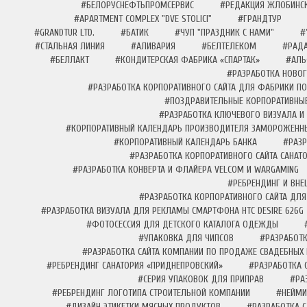
#БЕЛОРУСНЕФТЬПРОМСЕРВИС
#РЕДАКЦИЯ ЖЛОБИНСК
#APARTMENT COMPLEX "DVE STOLICI"
#ГРАНДТУР
#GRANDTUR LTD.
#БАТИК
#ЧУП "ПРАЗДНИК С НАМИ"
#
#СТАЛЬНАЯ ЛИНИЯ
#АЛИВАРИЯ
#БЕЛТЕЛЕКОМ
#РАД
#БЕЛЛАКТ
#КОНДИТЕРСКАЯ ФАБРИКА «СПАРТАК»
#АЛЬ
#РАЗРАБОТКА НОВО
#РАЗРАБОТКА КОРПОРАТИВНОГО САЙТА ДЛЯ ФАБРИКИ ПО
#ПОЗДРАВИТЕЛЬНЫЕ КОРПОРАТИВНЫЕ
#РАЗРАБОТКА КЛЮЧЕВОГО ВИЗУАЛА И
#КОРПОРАТИВНЫЙ КАЛЕНДАРЬ ПРОИЗВОДИТЕЛЯ ЗАМОРОЖЕНН
#КОРПОРАТИВНЫЙ КАЛЕНДАРЬ БАНКА
#РАЗР
#РАЗРАБОТКА КОРПОРАТИВНОГО САЙТА САНАТ
#РАЗРАБОТКА КОНВЕРТА И ФЛАЙЕРА VELCOM И WARGAMING
#РЕБРЕНДИНГ И ВН
#РАЗРАБОТКА КОРПОРАТИВНОГО САЙТА ДЛЯ
#РАЗРАБОТКА ВИЗУАЛА ДЛЯ РЕКЛАМЫ СМАРТФОНА HTC DESIRE 626G
#ФОТОСЕССИЯ ДЛЯ ДЕТСКОГО КАТАЛОГА ОДЕЖДЫ
#УПАКОВКА ДЛЯ ЧИПСОВ
#РАЗРАБОТК
#РАЗРАБОТКА САЙТА КОМПАНИИ ПО ПРОДАЖЕ СВАДЕБНЫХ 
#РЕБРЕНДИНГ САНАТОРИЯ «ПРИДНЕПРОВСКИЙ»
#РАЗРАБОТКА 
#СЕРИЯ УПАКОВОК ДЛЯ ПРИПРАВ
#РА
#РЕБРЕНДИНГ ЛОГОТИПА СТРОИТЕЛЬНОЙ КОМПАНИИ
#НЕЙМИ
#ДИЗАЙН ЭТИКЕТКИ МЯСНЫХ ПРОДУКТОВ
#РАЗРАБОТКА С