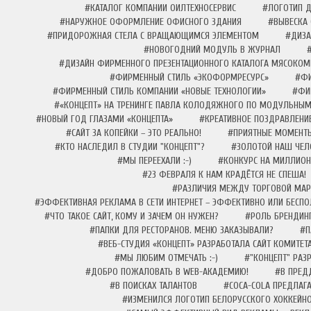
#КАТАЛОГ КОМПАНИИ ОИЛТЕХНОСЕРВИС
#ЛОГОТИП Д
#НАРУЖНОЕ ОФОРМЛЕНИЕ ОФИСНОГО ЗДАНИЯ
#ВЫВЕСКА 
#ПРИДОРОЖНАЯ СТЕЛА С ВРАЩАЮЩИМСЯ ЭЛЕМЕНТОМ
#ДИЗА
#НОВОГОДНИЙ МОДУЛЬ В ЖУРНАЛ
#ДИЗАЙН ФИРМЕННОГО ПРЕЗЕНТАЦИОННОГО КАТАЛОГА МЯСОКОМ
#ФИРМЕННЫЙ СТИЛЬ «ЭКОФОРМРЕСУРС»
#ФИ
#ФИРМЕННЫЙ СТИЛЬ КОМПАНИИ «НОВЫЕ ТЕХНОЛОГИИ»
#ФИ
#«КОНЦЕПТ» НА ТРЕНИНГЕ ПАВЛА КОЛОДЯЖНОГО ПО МОДУЛЬНЫМ
#НОВЫЙ ГОД ГЛАЗАМИ «КОНЦЕПТА»
#КРЕАТИВНОЕ ПОЗДРАВЛЕН
#САЙТ ЗА КОПЕЙКИ – ЭТО РЕАЛЬНО!
#ПРИЯТНЫЕ МОМЕНТ
#КТО НАСЛЕДИЛ В СТУДИИ "КОНЦЕПТ"?
#ЗОЛОТОЙ НАШ ЧЕЛ
#МЫ ПЕРЕЕХАЛИ :-)
#КОНКУРС НА МИЛЛИОН!
#23 ФЕВРАЛЯ К НАМ КРАДЁТСЯ НЕ СПЕША!
#РАЗЛИЧИЯ МЕЖДУ ТОРГОВОЙ МАР
#ЭФФЕКТИВНАЯ РЕКЛАМА В СЕТИ ИНТЕРНЕТ – ЭФФЕКТИВНО ИЛИ БЕСПО
#ЧТО ТАКОЕ САЙТ, КОМУ И ЗАЧЕМ ОН НУЖЕН?
#РОЛЬ БРЕНДИНГ
#ПАПКИ ДЛЯ РЕСТОРАНОВ. МЕНЮ ЗАКАЗЫВАЛИ?
#П
#ВЕБ-СТУДИЯ «КОНЦЕПТ» РАЗРАБОТАЛА САЙТ КОМИТЕТ
#МЫ ЛЮБИМ ОТМЕЧАТЬ :-)
#"КОНЦЕПТ" РА
#ДОБРО ПОЖАЛОВАТЬ В WEB-АКАДЕМИЮ!
#В ПРЕД
#В ПОИСКАХ ТАЛАНТОВ
#COCA-COLA ПРЕДЛАГ
#ИЗМЕНИЛСЯ ЛОГОТИП БЕЛОРУССКОГО ХОККЕЙНО