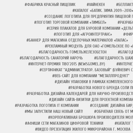
#ФАБРИКА КРАСНЫЙ ПИЩЕВИК
#ХАЙНЕКЕН
#БЕЛЛАКТ
#КАТАЛОГ «БАТИК. ЗИМА 2009—2010
#СОЗДАНИЕ ЛОГОТИПА ДЛЯ ПРЕДПРИЯТИЯ ПИЩЕВОЙ
#ЛОГОТИП ТОРГОВОЙ КОМПАНИИ «ТИМБЕЛ»
#РАЗРАБ
#СЕРИЯ ПЛАКАТОВ ДЛЯ БУРОВОЙ КОМПАНИИ «ДЕЛЬ
#ЛОГОТИП ДЛЯ «АГРОИНТЕРТРАНС»
#ФИР
#БАННЕР ДЛЯ МАГАЗИНА ОТДЕЛОЧНЫХ МАТЕРИАЛОВ «ПАЛАС»
#РЕКЛАМНЫЙ МОДУЛЬ ДЛЯ ОАО «ГОМЕЛЬСКОЕ ПО «
#БЛАГОДАРНОСТЬ ГОМЕЛЬЖЕЛЕЗОБЕТОН
#БЛАГОД
#БЛАГОДАРНОСТЬ САНАТОРИЙ НАРОЧЬ
#БЛАГОДАРНОСТЬ ШАХ
#ИНТЕРНЕТ-ПРЕМИЯ TIBO'2015 (NEWSGOMEL.BY)
#ИНТЕРНЕ
#СЕРТИФИКАТ "АДМИНИСТРАТОР. БАЗОВЫЙ" (БУЙНЕВИЧ С
#ВЕБ-САЙТ ДЛЯ КОМПАНИИ "МЕТАЛЛПРОДУКТ"
#ДИЗАЙН УПАКОВКИ В РАМКАХ КОМПЛЕКСНОГО
#РАЗРАБОТКА НОВОГО БРЕНДА СОЛИ 
#РАЗРАБОТКА ДИЗАЙНА КАЛЕНДАРЕЙ ДЛЯ НАУЧНО-ПРОИЗВОДСТ
#ДИЗАЙН САЙТА-ВИЗИТКИ ДЛЯ ПРОЕКТНОЙ КОМПА
#РАЗРАБОТКА ЛОГОТИПА IT КОМПАНИИ
#СОЗДАНИЕ ДИЗАЙНА БИ
#МЫ ЗАПУСТИЛИ НАШ НОВЫЙ САЙТ!
#ОБРАТНАЯ СВЯЗЬ ОТ МЕ
#КОРПОРАТИВНАЯ БРОШЮРА ПРОИЗВОДИТЕЛЯ МО
#АФИШИ СЕТИ МАГАЗИНОВ ЦИФРОВОЙ ТЕХНИКИ
#КАТАЛОГ 
#ВИДЕО ПРЕЗЕНТАЦИЯ ЖИЛОГО МИКРОРАЙОНА Г. МОСКВА