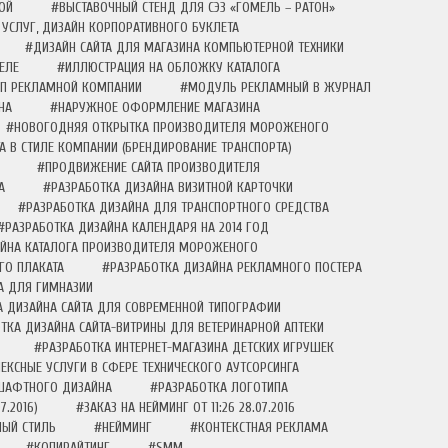
ОЙ
#ВЫСТАВОЧНЫЙ СТЕНД ДЛЯ СЭЗ «ГОМЕЛЬ – РАТОН»
УСЛУГ, ДИЗАЙН КОРПОРАТИВНОГО БУКЛЕТА
#ДИЗАЙН САЙТА ДЛЯ МАГАЗИНА КОМПЬЮТЕРНОЙ ТЕХНИКИ
ЕЛЕ
#ИЛЛЮСТРАЦИЯ НА ОБЛОЖКУ КАТАЛОГА
П РЕКЛАМНОЙ КОМПАНИИ
#МОДУЛЬ РЕКЛАМНЫЙ В ЖУРНАЛ
НА
#НАРУЖНОЕ ОФОРМЛЕНИЕ МАГАЗИНА
#НОВОГОДНЯЯ ОТКРЫТКА ПРОИЗВОДИТЕЛЯ МОРОЖЕНОГО
 В СТИЛЕ КОМПАНИИ (БРЕНДИРОВАНИЕ ТРАНСПОРТА)
#ПРОДВИЖЕНИЕ САЙТА ПРОИЗВОДИТЕЛЯ
А
#РАЗРАБОТКА ДИЗАЙНА ВИЗИТНОЙ КАРТОЧКИ
#РАЗРАБОТКА ДИЗАЙНА ДЛЯ ТРАНСПОРТНОГО СРЕДСТВА
#РАЗРАБОТКА ДИЗАЙНА КАЛЕНДАРЯ НА 2014 ГОД
АЙНА КАТАЛОГА ПРОИЗВОДИТЕЛЯ МОРОЖЕНОГО
ГО ПЛАКАТА
#РАЗРАБОТКА ДИЗАЙНА РЕКЛАМНОГО ПОСТЕРА
А ДЛЯ ГИМНАЗИИ
А ДИЗАЙНА САЙТА ДЛЯ СОВРЕМЕННОЙ ТИПОГРАФИИ
ТКА ДИЗАЙНА САЙТА-ВИТРИНЫ ДЛЯ ВЕТЕРИНАРНОЙ АПТЕКИ
#РАЗРАБОТКА ИНТЕРНЕТ-МАГАЗИНА ДЕТСКИХ ИГРУШЕК
КСНЫЕ УСЛУГИ В СФЕРЕ ТЕХНИЧЕСКОГО АУТСОРСИНГА
ШАФТНОГО ДИЗАЙНА
#РАЗРАБОТКА ЛОГОТИПА
7.2016)
#ЗАКАЗ НА НЕЙМИНГ ОТ 11:26 28.07.2016
ЫЙ СТИЛЬ
#НЕЙМИНГ
#КОНТЕКСТНАЯ РЕКЛАМА
#КОПИРАЙТИНГ
#SMM