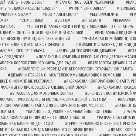
ОЙ ГАЗЕТЫ "НОВЫ ДЗЕНЬ"
#TEAM OF "NOVI DZEN" NEWSPAPER
#НАР
#ГУ "РЕДАКЦИЯ ГАЗЕТЫ "ШАХТЕР"
#ЧТУП "ТЕХНИКАВЕГА"
#TEHNIKAVE
"PRAZDNIK S NAMI"
#ООО "ТАЛЕН СПОРТ"
#БЕЛОРУСНЕФТЬ
#ГР
АМИР
#ZEPTER BANK
#VELCOM
#КРИСТАЛЛ
#КЕРАМИН
ФА БАНК
#СЕРИЯ РЕКЛАМНЫХ НОСИТЕЛЕЙ ДЛЯ МОБИЛЬНОГО ОПЕРАТОРА
ГОДНЕЙ БРОШЮРЫ ДЛЯ КОНДИТЕРСКОЙ ФАБРИКИ
#РЕКЛАМНЫЙ ВИДЕОРОЛ
 ПРОИЗВОДСТВУ КОНДИТЕРСКИХ ИЗДЕЛИЙ
#РЕКЛАМНАЯ КОМПАНИЯ ДЛЯ К
 ОТКРЫТКИ К 8 МАРТА И 23 ФЕВРАЛЯ
#НЕЙМИНГ И УПАКОВКА ДЛЯ КОНДИТ
 ФИРМЕННОГО ПЕРСОНАЖА
#ВЕДУЩИЙ ТЕХНИЧЕСКИЙ ДИЗАЙНЕР
#РАЗ
ЫХ ПРОДУКТОВ
#ЛОГОТИП И ФИРМЕННЫЙ ПЕРСОНАЖ СЕТИ ДЕТСКИХ МАГАЗ
АБОТКА КОРПОРАТИВНОГО САЙТА ДЛЯ РАДИО
#РАЗРАБОТКА ДИЗАЙНА САЙ
ОРИЯ
#КОМПЛЕКСНЫЙ РЕБРЕНДИНГ БЕЛОРУССКОЙ НОТАРИАЛЬНОЙ ПАЛАТЫ
#ДИЗАЙН ИНТЕРЬЕРА ОФИСА ТЕЛЕКОММУНИКАЦИОННОЙ КОМПАНИИ
#
ЕШНЕЕ ОФОРМЛЕНИЕ РЕСТОРАНА
#РАЗРАБОТКА КОРПОРАТИВНОГО САЙТА Р
 ФАБРИКИ ПО ПРОИЗВОДСТВУ СПЕЦИАЛЬНОЙ ОБУВИ
#РАЗРАБОТКА ПОСАДО
#УПАКОВКА ДЛЯ МОЛОЧНЫХ КОНФЕТ
#БРЕНДБУК КОНДИТЕРСКОЙ 
#КАТАЛОГ ПРОИЗВОДИТЕЛЯ МЕТАЛЛИЧЕСКИХ ДВЕРЕЙ 2015 ГОДА
#НАРУЖНО
А КОРПОРАТИВНОГО САЙТА ДЛЯ БЕЛОРУСНЕФТЬ-ПРОМСЕРВИС
#КАТАЛОГ 
ПЛАТЬЕВ
#КАТАЛОГ ПРОДУКЦИИ - КАРНАВАЛЬНЫЕ КОСТЮМЫ
#РАЗРА
САЙТА КОМПАНИИ ПО ПРОДАЖЕ СТРОЙМАТЕРИАЛОВ
#РАЗРАБОТКА САЙТА 
ЗРАБОТКА БАННЕРОВ ДЛЯ САЙТА
#СЕРИЯ РЕКЛАМНЫХ НОСИТЕЛЕЙ С РЕКЛА
НГ И РАЗРАБОТКА БРЕНДА МЕБЕЛЬНОГО ПРОИЗВОДИТЕЛЯ
#ДИЗАЙН КОРПО
АЙТА КОМПАНИИ ПО ПРОИЗВОДСТВУ ОКОН И ДВЕРЕЙ
#СЕРИЯ РЕКЛАМНЫХ 