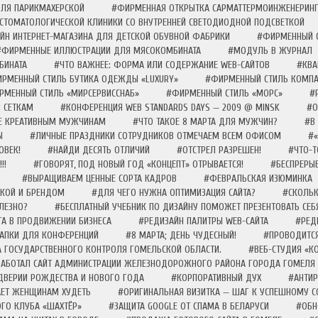
ЛЯ ПАРИКМАХЕРСКОЙ
#ФИРМЕННАЯ ОТКРЫТКА САРМАТТЕРМОИНЖЕНЕРИН
СТОМАТОЛОГИЧЕСКОЙ КЛИНИКИ СО ВНУТРЕННЕЙ СВЕТОДИОДНОЙ ПОДСВЕТКОЙ
ЙН ИНТЕРНЕТ-МАГАЗИНА ДЛЯ ДЕТСКОЙ ОБУВНОЙ ФАБРИКИ
#ФИРМЕННЫЙ С
#ФИРМЕННЫЕ ИЛЛЮСТРАЦИИ ДЛЯ МЯСОКОМБИНАТА
#МОДУЛЬ В ЖУРНАЛ
БИНАТА
#ЧТО ВАЖНЕЕ: ФОРМА ИЛИ СОДЕРЖАНИЕ WEB-САЙТОВ
#КВА
РМЕННЫЙ СТИЛЬ БУТИКА ОДЕЖДЫ «LUXURY»
#ФИРМЕННЫЙ СТИЛЬ КОМПА
РМЕННЫЙ СТИЛЬ «МИРСЕРВИССНАБ»
#ФИРМЕННЫЙ СТИЛЬ «МОРС»
#
 СЕТКАМ
#КОНФЕРЕНЦИЯ WEB STANDARDS DAYS — 2009 @ MINSK
#О
ИЕ КРЕАТИВНЫМ МУЖЧИНАМ
#ЧТО ТАКОЕ 8 МАРТА ДЛЯ МУЖЧИН?
#В
Ы
#ЛИЧНЫЕ ПРАЗДНИКИ СОТРУДНИКОВ ОТМЕЧАЕМ ВСЕМ ОФИСОМ
#«
ОВЕК!
#НАЙДИ ДЕСЯТЬ ОТЛИЧИЙ
#ОТСТРЕЛ РАЗРЕШЕН!
#ЧТО-Т
!!
#ГОВОРЯТ, ПОД НОВЫЙ ГОД «КОНЦЕПТ» ОТРЫВАЕТСЯ!
#БЕСПРЕРЫВ
#ВЫРАЩИВАЕМ ЦЕННЫЕ СОРТА КАДРОВ
#ФЕВРАЛЬСКАЯ ИЗЮМИНКА
КОЙ И БРЕНДОМ
#ДЛЯ ЧЕГО НУЖНА ОПТИМИЗАЦИЯ САЙТА?
#СКОЛЬК
ЛЕЗНО?
#БЕСПЛАТНЫЙ УЧЕБНИК ПО ДИЗАЙНУ ПОМОЖЕТ ПРЕЗЕНТОВАТЬ СЕБ
А В ПРОДВИЖЕНИИ БИЗНЕСА
#РЕДИЗАЙН ПАЛИТРЫ WEB-САЙТА
#РЕД
АПКИ ДЛЯ КОНФЕРЕНЦИЙ
#8 МАРТА; ДЕНЬ ЧУДЕСНЫЙ!
#ПРОВОДИТС
А ГОСУДАРСТВЕННОГО КОНТРОЛЯ ГОМЕЛЬСКОЙ ОБЛАСТИ.
#ВЕБ-СТУДИЯ «К
ЗРАБОТАЛ САЙТ АДМИНИСТРАЦИИ ЖЕЛЕЗНОДОРОЖНОГО РАЙОНА ГОРОДА ГОМЕЛЯ
ДВЕРИИ РОЖДЕСТВА И НОВОГО ГОДА
#КОРПОРАТИВНЫЙ ДУХ
#АНТИР
АЕТ ЖЕНЩИНАМ ХУДЕТЬ
#ОРИГИНАЛЬНАЯ ВИЗИТКА — ШАГ К УСПЕШНОМУ С
ГО КЛУБА «ШАХТЁР»
#ЗАЩИТА GOOGLE ОТ СПАМА В БЕЛАРУСИ
#ОБН