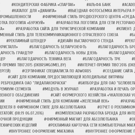
#КОНДИТЕРСКАЯ ФАБРИКА «СПАРТАК»
#АЛЬФА БАНК
#ACADE
»
#КАТАЛОГ ДЛЯ «ДИАНИТА»
#ВЫЕЗДНАЯ ФОТОСЪЕМКА ИНТЕРЬЕРА Р
 ПРОМЫШЛЕННОСТИ
#ФИРМЕННЫЙ СТИЛЬ ПРОДЮСЕРСКОГО ЦЕНТРА «СРЕДА
ОТКА ЛОГОТИПА «БУРЖУЙ»
#РАЗРАБОТКА ЛОГОТИПА ДЛЯ СЕТИ РЕСТОРАНО
ТА»
#РАЗРАБОТКА САЙТА ДЛЯ ТУРИСТИЧЕСКОЙ КОМПАНИИ
#КЛИЕНТ:
МЕННЫЙ СТИЛЬ ДЛЯ ТЕЛЕКОММУНИКАЦИОННОГО ОТРАСЛЕВОГО СОЮЗА
#Б
#РЕКЛАМНЫЙ ШТЕНДЕР
#ДИЗАЙН ВЫСТАВОЧНОГО СТЕНДА
#РЕК
КРИСТАЛЛ»
#БЛАГОДАРНОСТЬ БЕЛАРУСНЕФТЬ
#БЛАГОДАРНОСТЬ БР
АРНОСТЬ ГРАНДТУР
#БЛАГОДАРНОСТЬ НОВЫ ДЗЕНЬ
#БЛАГОДАРНОС
ЦЕР
#БЛАГОДАРНОСТЬ ТЕХНИКА ВЕГА
#БЛАГОДАРНОСТЬ ТРК
#
Т-ПРЕМИЯ TIBO'2015 (OKBRSMGOMEL.BY)
#ИНТЕРНЕТ-ПРЕМИЯ TIBO'2016 (O
ЕРГЕЙ)
#СЕРТИФИКАТ СПЕЦИАЛИСТА ПО ADWORDS
#СОЗДАНИЕ САЙТА 
#САЙТ ДЛЯ КОМПАНИИ, ПРЕДОСТАВЛЯЮЩЕЙ ХОЛОДИЛЬНЫЕ ВИТРИНЫ
 РЕБРЕНДИНГА ОАО "ЛИДАЛАКОКРАСКА"
#БИЛБОРДЫ ДЛЯ ОАО "БЕЛЮВЕЛ
ПРЕМИУМ-СЕГМЕНТА
#МОДУЛЬ В ЖУРНАЛ
#РАЗРАБОТКА И ПЕЧАТЬ О
ВЕННОГО ОБЪЕДИНЕНИЯ
#САЙТ ФЕРМЕРСКОГО ХОЗЯЙСТВА «ЧКАЛОВСКАЯ У
НИИ
#ФИРМЕННЫЙ СТИЛЬ ДЛЯ КОМПАНИИ «ЖЕЛЕЗНЫЙ ВЕК»
#РАЗРА
РДЕКЕЛЯ В ФИРМЕННОМ СТИЛЕ ДЛЯ АБСОЛЮТБАНКА
#ОТЧЕТ О РЕКЛАМНОМ
ГАТОЙС (08:19 06.07.2016)
#КОМПЛЕКСНАЯ РАЗРАБОТКА БРЕНДА ДЛЯ ИНТЕ
ЛОЧНОЙ ПРОДУКЦИИ
#ФИРМЕННЫЙ МАГНИТ ДЛЯ АБСОЛЮТБАНКА
#О
ТЕХНИЧЕСКИХ ИЗДЕЛИЙ
#РЕКЛАМНАЯ КАРТОЧКА СЕТИ КОМПЬЮТЕРНЫХ МАГ
#ВНУТРЕННЕЕ ОФОРМЛЕНИЕ МАГАЗИНА
#ВНУТРЕННЕЕ ОФОРМЛЕНИЕ 