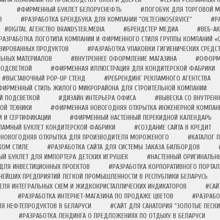
#ФИРМЕННЫЙ БУКЛЕТ БЕЛОРУСНЕФТЬ
#ЛОГОБУК ДЛЯ ТОРГОВОЙ М
В
#РАЗРАБОТКА БРЕНДБУКА ДЛЯ КОМПАНИИ "OILTECHNOSERVICE"
#Р
#DIGITAL АГЕНСТВО BRANDSTER.MEDIA
#БРЕНДСТЕР МЕДИА
#ВЕБ-А
РАЗРАБОТКА ЛОГОТИПА КОМПАНИИ И ФИРМЕННОГО СТИЛЯ ГРУППЫ КОМПАНИЙ «О
РВИРОВАННЫХ ПРОДУКТОВ
#РАЗРАБОТКА УПАКОВКИ ГИГИЕНИЧЕСКИХ СРЕДС
ЛЬНЫХ МАТЕРИАЛОВ
#ВНУТРЕННЕЕ ОФОРМЛЕНИЕ МАГАЗИНА
#ОФОРМЛ
ПОДСВЕТКОЙ
#ФИРМЕННАЯ ИЛЛЮСТРАЦИЯ ДЛЯ КОНДИТЕРСКОЙ ФАБРИКИ
#ВЫСТАВОЧНЫЙ POP-UP СТЕНД
#РЕБРЕНДИНГ РЕКЛАМНОГО АГЕНТСТВА
ФИРМЕННЫЙ СТИЛЬ ЖИЛОГО МИКРОРАЙОНА ДЛЯ СТРОИТЕЛЬНОЙ КОМПАНИИ
Й ПОДСВЕТКОЙ
#ДИЗАЙН ИНТЕРЬЕРА ОФИСА
#ВЫВЕСКА СО ВНУТРЕН
ОЙ ТЕХНИКИ
#ФИРМЕННАЯ НОВОГОДНЯЯ ОТКРЫТКА ИНЖЕНЕРНОЙ КОМПАН
И И СЕРТИФИКАЦИИ
#ФИРМЕННЫЙ НАСТЕННЫЙ ПЕРЕКИДНОЙ КАЛЕНДАРЬ
ЛАМНЫЙ БУКЛЕТ КОНДИТЕРСКОЙ ФАБРИКИ
#СОЗДАНИЕ САЙТА В КРЕДИТ
#НОВОГОДНЯЯ ОТКРЫТКА ДЛЯ ПРОИЗВОДИТЕЛЯ МОРОЖЕНОГО
#КАТАЛОГ 
КОМ СТИЛЕ
#РАЗРАБОТКА САЙТА ДЛЯ СИСТЕМЫ ЗАКАЗА БИЛБОРДОВ
Й БУКЛЕТ ДЛЯ ИМПОРТЕРА ДЕТСКИХ ИГРУШЕК
#НАСТЕННЫЙ ОРИГИНАЛЬН
 ДЛЯ ИНВЕСТИЦИОННЫХ ПРОЕКТОВ
#РАЗРАБОТКА КОРПОРАТИВНОГО ПОРТАЛА
ПНЕЙШИХ ПРЕДПРИЯТИЙ ЛЕГКОЙ ПРОМЫШЛЕННОСТИ В РЕСПУБЛИКИ БЕЛАРУСЬ
ЕЛЯ ИНТЕГРАЛЬНЫХ СХЕМ И ЖИДКОКРИСТАЛЛИЧЕСКИХ ИНДИКАТОРОВ
#САЙ
#РАЗРАБОТКА ИНТЕРНЕТ-МАГАЗИНА ПО ПРОДАЖЕ ЦВЕТОВ
#РАЗРАБО
ЛЯ НЕФТЕПРОДУКТОВ В БЕЛАРУСИ
#САЙТ ДЛЯ САНАТОРИЯ "ЗОЛОТЫЕ ПЕСКИ
#РАЗРАБОТКА ЛЕНДИНГА О ПРЕДЛОЖЕНИЯХ ПО ОТДЫХУ В БЕЛАРУСИ