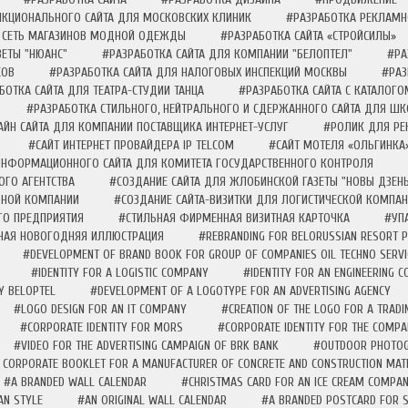
КЦИОНАЛЬНОГО САЙТА ДЛЯ МОСКОВСКИХ КЛИНИК
#РАЗРАБОТКА РЕКЛАМН
О СЕТЬ МАГАЗИНОВ МОДНОЙ ОДЕЖДЫ
#РАЗРАБОТКА САЙТА «СТРОЙСИЛЫ»
ЕТЫ "НЮАНС"
#РАЗРАБОТКА САЙТА ДЛЯ КОМПАНИИ "БЕЛОПТЕЛ"
#РА
КОВ
#РАЗРАБОТКА САЙТА ДЛЯ НАЛОГОВЫХ ИНСПЕКЦИЙ МОСКВЫ
#РАЗ
БОТКА САЙТА ДЛЯ ТЕАТРА-СТУДИИ ТАНЦА
#РАЗРАБОТКА САЙТА С КАТАЛОГ
#РАЗРАБОТКА СТИЛЬНОГО, НЕЙТРАЛЬНОГО И СДЕРЖАННОГО САЙТА ДЛЯ Ш
АЙН САЙТА ДЛЯ КОМПАНИИ ПОСТАВЩИКА ИНТЕРНЕТ-УСЛУГ
#РОЛИК ДЛЯ РЕ
#САЙТ ИНТЕРНЕТ ПРОВАЙДЕРА IP TELCOM
#САЙТ МОТЕЛЯ «ОЛЬГИНКА
ИНФОРМАЦИОННОГО САЙТА ДЛЯ КОМИТЕТА ГОСУДАРСТВЕННОГО КОНТРОЛЯ
ОГО АГЕНТСТВА
#СОЗДАНИЕ САЙТА ДЛЯ ЖЛОБИНСКОЙ ГАЗЕТЫ "НОВЫ ДЗЕНЬ
ЬНОЙ КОМПАНИИ
#СОЗДАНИЕ САЙТА-ВИЗИТКИ ДЛЯ ЛОГИСТИЧЕСКОЙ КОМПА
ГО ПРЕДПРИЯТИЯ
#СТИЛЬНАЯ ФИРМЕННАЯ ВИЗИТНАЯ КАРТОЧКА
#УП
АЯ НОВОГОДНЯЯ ИЛЛЮСТРАЦИЯ
#REBRANDING FOR BELORUSSIAN RESORT 
#DEVELOPMENT OF BRAND BOOK FOR GROUP OF COMPANIES OIL TECHNO SERVI
#IDENTITY FOR A LOGISTIC COMPANY
#IDENTITY FOR AN ENGINEERING 
Y BELOPTEL
#DEVELOPMENT OF A LOGOTYPE FOR AN ADVERTISING AGENCY
#LOGO DESIGN FOR AN IT COMPANY
#CREATION OF THE LOGO FOR A TRAD
#CORPORATE IDENTITY FOR MORS
#CORPORATE IDENTITY FOR THE COMP
#VIDEO FOR THE ADVERTISING CAMPAIGN OF BRK BANK
#OUTDOOR PHOTOGR
 CORPORATE BOOKLET FOR A MANUFACTURER OF CONCRETE AND CONSTRUCTION MAT
#A BRANDED WALL CALENDAR
#CHRISTMAS CARD FOR AN ICE CREAM COMPA
AN STYLE
#AN ORIGINAL WALL CALENDAR
#A BRANDED POSTCARD FOR 