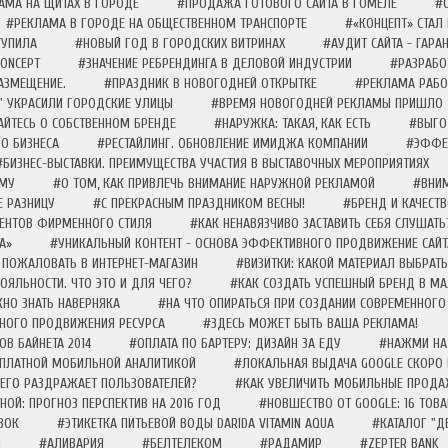
МА НА ЩИТАХ В ГОРОДЕ
#ПРОДАЖА ГОТОВОГО САЙТА В ГОМЕЛЕ
#С
#РЕКЛАМА В ГОРОДЕ НА ОБЩЕСТВЕННОМ ТРАНСПОРТЕ
#«КОНЦЕПТ» СТАЛ 
ТУПИЛА
#НОВЫЙ ГОД В ГОРОДСКИХ ВИТРИНАХ
#АУДИТ САЙТА - ГАР
CONCEPT
#ЗНАЧЕНИЕ РЕБРЕНДИНГА В ДЕЛОВОЙ ИНДУСТРИИ
#РАЗРАБО
АЗМЕЩЕНИЕ.
#ПРАЗДНИК В НОВОГОДНЕЙ ОТКРЫТКЕ
#РЕКЛАМА РАБОТ
" УКРАСИЛИ ГОРОДСКИЕ УЛИЦЫ
#ВРЕМЯ НОВОГОДНЕЙ РЕКЛАМЫ ПРИШЛО
АЙТЕСЬ О СОБСТВЕННОМ БРЕНДЕ
#НАРУЖКА: ТАКАЯ, КАК ЕСТЬ
#ВЫГО
О БИЗНЕСА
#РЕСТАЙЛИНГ. ОБНОВЛЕНИЕ ИМИДЖА КОМПАНИИ
#ЭФФЕК
#БИЗНЕС-ВЫСТАВКИ. ПРЕИМУЩЕСТВА УЧАСТИЯ В ВЫСТАВОЧНЫХ МЕРОПРИЯТИЯХ
АМУ
#О ТОМ, КАК ПРИВЛЕЧЬ ВНИМАНИЕ НАРУЖНОЙ РЕКЛАМОЙ
#ВНИМ
 РАЗНИЦУ
#С ПРЕКРАСНЫМ ПРАЗДНИКОМ ВЕСНЫ!
#БРЕНД И КАЧЕСТВ
МЕНТОВ ФИРМЕННОГО СТИЛЯ
#КАК НЕНАВЯЗЧИВО ЗАСТАВИТЬ СЕБЯ СЛУШАТЬ
А»
#УНИКАЛЬНЫЙ КОНТЕНТ - ОСНОВА ЭФФЕКТИВНОГО ПРОДВИЖЕНИЕ САЙТ
ПОЖАЛОВАТЬ В ИНТЕРНЕТ-МАГАЗИН
#ВИЗИТКИ: КАКОЙ МАТЕРИАЛ ВЫБРАТЬ
ЯЛЬНОСТИ. ЧТО ЭТО И ДЛЯ ЧЕГО?
#КАК СОЗДАТЬ УСПЕШНЫЙ БРЕНД В МА
НО ЗНАТЬ НАВЕРНЯКА
#НА ЧТО ОПИРАТЬСЯ ПРИ СОЗДАНИИ СОВРЕМЕННОГО
ШНОГО ПРОДВИЖЕНИЯ РЕСУРСА
#ЗДЕСЬ МОЖЕТ БЫТЬ ВАША РЕКЛАМА!
ОВ БАЙНЕТА 2014
#ОПЛАТА ПО БАРТЕРУ: ДИЗАЙН ЗА ЕДУ
#НАЖМИ НА 
ЕСПЛАТНОЙ МОБИЛЬНОЙ АНАЛИТИКОЙ
#ЛОКАЛЬНАЯ ВЫДАЧА GOOGLE СКОРО
ЕГО РАЗДРАЖАЕТ ПОЛЬЗОВАТЕЛЕЙ?
#КАК УВЕЛИЧИТЬ МОБИЛЬНЫЕ ПРОДАЖ
ОЙ: ПРОГНОЗ ПЕРСПЕКТИВ НА 2016 ГОД
#НОВШЕСТВО ОТ GOOGLE: 16 ТОВ
ЗОК
#ЭТИКЕТКА ПИТЬЕВОЙ ВОДЫ DARIDA VITAMIN AQUA
#КАТАЛОГ "Д
Я
#АЛИВАРИЯ
#БЕЛТЕЛЕКОМ
#РАДАМИР
#ZEPTER BANK