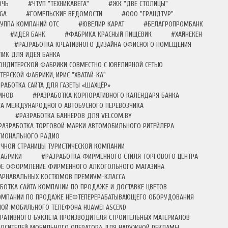
ОЧЬ
#ЧТУП "ТЕХНИКАВЕГА"
#ЖК "ДВЕ СТОЛИЦЫ"
GA
#ГОМЕЛЬСКИЕ ВЕДОМОСТИ
#ООО "ГРАНДТУР"
УППА КОМПАНИЙ ОТС
#ЮВЕЛИР КАРАТ
#БЕЛАГРОПРОМБАНК
#ИДЕЯ БАНК
#ФАБРИКА КРАСНЫЙ ПИЩЕВИК
#ХАЙНЕКЕН
#РАЗРАБОТКА КРЕАТИВНОГО ДИЗАЙНА ОФИСНОГО ПОМЕЩЕНИЯ
ИК ДЛЯ ИДЕЯ БАНКА
ОНДИТЕРСКОЙ ФАБРИКИ СОВМЕСТНО С ЮВЕЛИРНОЙ СЕТЬЮ
ЕРСКОЙ ФАБРИКИ, ИРИС "ХВАТАЙ-КА"
РАБОТКА САЙТА ДЛЯ ГАЗЕТЫ «ШАХЦЁР»
ИНОВ
#РАЗРАБОТКА КОРПОРАТИВНОГО КАЛЕНДАРЯ БАНКА
ТА МЕЖДУНАРОДНОГО АВТОБУСНОГО ПЕРЕВОЗЧИКА
#РАЗРАБОТКА БАННЕРОВ ДЛЯ VELCOM.BY
РАЗРАБОТКА ТОРГОВОЙ МАРКИ АВТОМОБИЛЬНОГО РИТЕЙЛЕРА
ЕГИОНАЛЬНОГО РАДИО
ЧНОЙ СТРАНИЦЫ ТУРИСТИЧЕСКОЙ КОМПАНИИ
ФАБРИКИ
#РАЗРАБОТКА ФИРМЕННОГО СТИЛЯ ТОРГОВОГО ЦЕНТРА
Е ОФОРМЛЕНИЕ ФИРМЕННОГО АЛКОГОЛЬНОГО МАГАЗИНА
КАРНАВАЛЬНЫХ КОСТЮМОВ ПРЕМИУМ-КЛАССА
БОТКА САЙТА КОМПАНИИ ПО ПРОДАЖЕ И ДОСТАВКЕ ЦВЕТОВ
КОМПАНИИ ПО ПРОДАЖЕ НЕФТЕПЕРЕРАБАТЫВАЮЩЕГО ОБОРУДОВАНИЯ
МОЙ МОБИЛЬНОГО ТЕЛЕФОНА HUAWEI ASCEND
РАТИВНОГО БУКЛЕТА ПРОИЗВОДИТЕЛЯ СТРОИТЕЛЬНЫХ МАТЕРИАЛОВ
НОСИТЕЛЕЙ МОБИЛЬНОГО ОПЕРАТОРА ДЛЯ НАРУЖНОЙ РЕКЛАМЫ