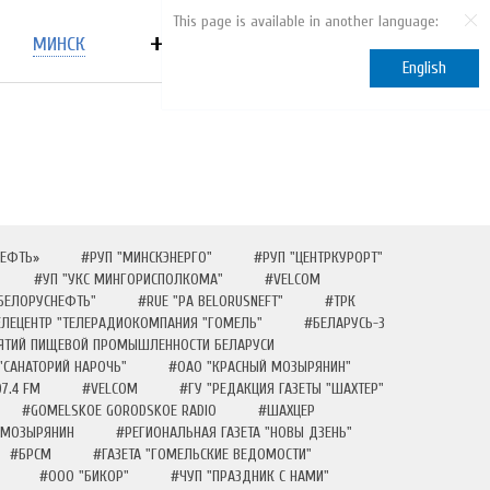
This page is available in another language:
+375 (29) 113-10-10
МИНСК
English
НЕФТЬ»
#РУП "МИНСКЭНЕРГО"
#РУП "ЦЕНТРКУРОРТ"
#УП "УКС МИНГОРИСПОЛКОМА"
#VELCOM
 БЕЛОРУСНЕФТЬ"
#RUE "PA BELORUSNEFT"
#ТРК
ЕЛЕЦЕНТР "ТЕЛЕРАДИОКОМПАНИЯ "ГОМЕЛЬ"
#БЕЛАРУСЬ-3
ИЯТИЙ ПИЩЕВОЙ ПРОМЫШЛЕННОСТИ БЕЛАРУСИ
"САНАТОРИЙ НАРОЧЬ"
#ОАО "КРАСНЫЙ МОЗЫРЯНИН"
7.4 FM
#VELCOM
#ГУ "РЕДАКЦИЯ ГАЗЕТЫ "ШАХТЕР"
#GOMELSKOE GORODSKOE RADIO
#ШАХЦЕР
 МОЗЫРЯНИН
#РЕГИОНАЛЬНАЯ ГАЗЕТА "НОВЫ ДЗЕНЬ"
#БРСМ
#ГАЗЕТА "ГОМЕЛЬСКИЕ ВЕДОМОСТИ"
#ООО "БИКОР"
#ЧУП "ПРАЗДНИК С НАМИ"