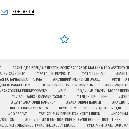
КОНТАКТЫ
"
#САЙТ ДЛЯ БРЕНДА ЭЛЕКТРИЧЕСКИХ ЗАПРАВОК MALANKA ГПО «БЕЛОРУС
АРНИ ХАЙНЕКЕН"
#РУП "ЦЕНТРКУРОРТ"
#УП "ВЕЛКОМ"
#МНПЗ
АЯ НОТАРИАЛЬНАЯ ПАЛАТА
#РЕЧИЦКИЙ МЕТИЗНЫЙ ЗАВОД
#РУП "ПО
ДОМ КЕРАМИН-СОЖ"
#"TRADING HOUSE KERAMIN-SOG"
#РУП РАДИОТ
#SANATORIUM PRIDNEPROVSKY
#БНП
#ОДИН ИЗ СТАРЕЙШИХ ПРЕДПР
"
#TV AND RADIO COMPANY "GOMEL"
#ПРИДНЕПРОВСКИЙ
#ДУП 
#ДУП "САНАТОРИЙ НАРОЧЬ"
#SANATORIUM NAROCH
#РАДИО 10
#РЕГИОНАЛЬНАЯ ГАЗЕТА
#КУП "ГОМЕЛЬСКОЕ ГОРОДСКОЕ РАДИО"
#ОО "БРСМ"
#BELARUSIAN REPUBLICAN YOUTH UNION
#КРАСНЫЙ
ZOBETON
#ПРОИЗВОДИТЕЛЬ СПОРТИВНОЙ ОБУВИ НОВОГО ПОКОЛЕНИЯ
ЙШЕЕ РЕГИОНАЛЬНОЕ ТУРИСТИЧЕСКОЕ АГЕНСТВО
#УКС МИНГОРИСПОЛКОМА