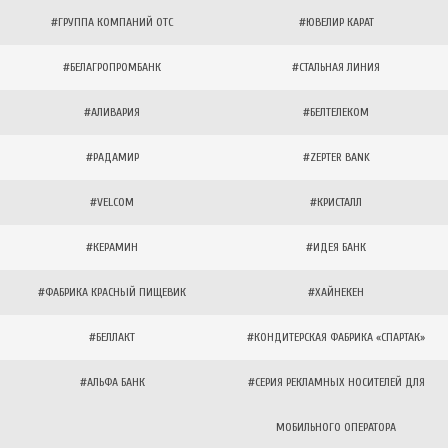
#ГРУППА КОМПАНИЙ ОТС
#ЮВЕЛИР КАРАТ
#БЕЛАГРОПРОМБАНК
#СТАЛЬНАЯ ЛИНИЯ
#АЛИВАРИЯ
#БЕЛТЕЛЕКОМ
#РАДАМИР
#ZEPTER BANK
#VELCOM
#КРИСТАЛЛ
#КЕРАМИН
#ИДЕЯ БАНК
#ФАБРИКА КРАСНЫЙ ПИЩЕВИК
#ХАЙНЕКЕН
#БЕЛЛАКТ
#КОНДИТЕРСКАЯ ФАБРИКА «СПАРТАК»
#АЛЬФА БАНК
#СЕРИЯ РЕКЛАМНЫХ НОСИТЕЛЕЙ ДЛЯ
МОБИЛЬНОГО ОПЕРАТОРА