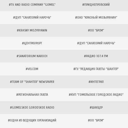
#TV AND RADIO COMPANY "GOMEL"
#ПРИДНЕПРОВСКИЙ
#ДУП "САНАТОРИЙ НАРОЧЬ"
#ОАО "КРАСНЫЙ МОЗЫРЯНИН"
#KRASNY MOZYRYANIN
#ОО "БРСМ"
#ЦЕНТРКУРОРТ
#ДУП "САНАТОРИЙ НАРОЧЬ"
#SANATORIUM NAROCH
#РАДИО 107.4 FM
#VELCOM
#ГУ "РЕДАКЦИЯ ГАЗЕТЫ "ШАХТЕР"
#TEAM OF "SHAHTER" NEWSPAPER
#ИНТЕГРАЛ
#РЕГИОНАЛЬНАЯ ГАЗЕТА
#КУП "ГОМЕЛЬСКОЕ ГОРОДСКОЕ РАДИО"
#GOMELSKOE GORODSKOE RADIO
#ШАХЦЕР
#ОДНА ИЗ ВЕДУЩИХ ОРГАНИЗАЦИЙ
#ОО "БРСМ"