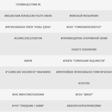
СТРОЙИНДУСТРИИ РБ
#BELARUSIAN REPUBLICAN YOUTH UNION
#КРАСНЫЙ МОЗЫРЯНИН
#РЕГИОНАЛЬНАЯ ГАЗЕТА "НОВЫ ДЗЕНЬ"
#ОАО "ГОМЕЛЬЖЕЛЕЗОБЕТОН"
#GOMELZHELEZOBETON
#ПРОИЗВОДИТЕЛЬ СПОРТИВНОЙ ОБУВИ
НОВОГО ПОКОЛЕНИЯ
#БРСМ
#ГАЗЕТА "ГОМЕЛЬСКИЕ ВЕДОМОСТИ"
#"GOMELSKIE VEDOMOSTI" NEWSPAPER
#КРУПНЕЙШЕЕ РЕГИОНАЛЬНОЕ ТУРИСТИЧЕСКОЕ
АГЕНСТВО
#УКС МИНГОРИСПОЛКОМА
#ООО "БИКОР"
#ЧУП "ПРАЗДНИК С НАМИ"
#БЕЛОРУСНЕФТЬПРОМСЕРВИС