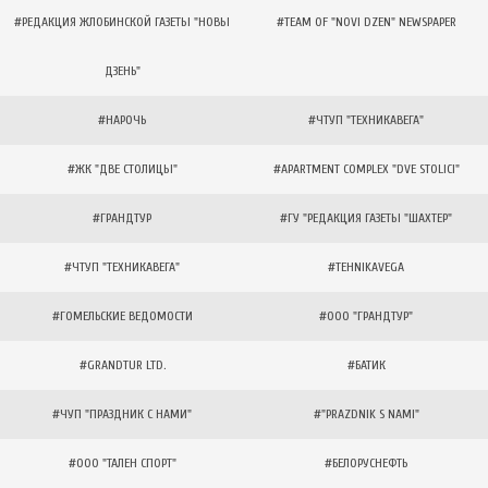
#РЕДАКЦИЯ ЖЛОБИНСКОЙ ГАЗЕТЫ "НОВЫ
#TEAM OF "NOVI DZEN" NEWSPAPER
ДЗЕНЬ"
#НАРОЧЬ
#ЧТУП "ТЕХНИКАВЕГА"
#ЖК "ДВЕ СТОЛИЦЫ"
#APARTMENT COMPLEX "DVE STOLICI"
#ГРАНДТУР
#ГУ "РЕДАКЦИЯ ГАЗЕТЫ "ШАХТЕР"
#ЧТУП "ТЕХНИКАВЕГА"
#TEHNIKAVEGA
#ГОМЕЛЬСКИЕ ВЕДОМОСТИ
#ООО "ГРАНДТУР"
#GRANDTUR LTD.
#БАТИК
#ЧУП "ПРАЗДНИК С НАМИ"
#"PRAZDNIK S NAMI"
#ООО "ТАЛЕН СПОРТ"
#БЕЛОРУСНЕФТЬ